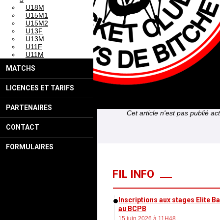
U18M
U15M1
U15M2
U13F
U13M
U11F
U11M
MATCHS
LICENCES ET TARIFS
PARTENAIRES
Cet article n'est pas publié ac
CONTACT
FORMULAIRES
FIL INFO
Inscriptions aux stages Elite 
au BCPB
15 juin 2026 à 11H48