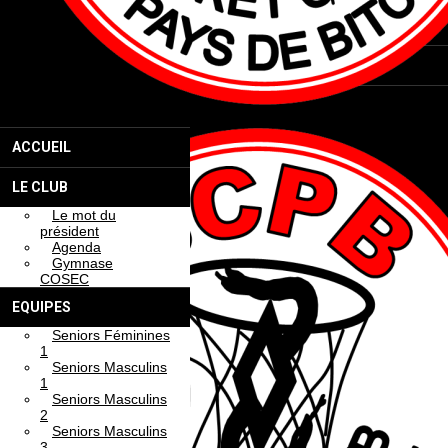
PARTENAIRES
CONTACT
FORMULAIRES
ACCUEIL
LE CLUB
Le mot du
président
Agenda
Gymnase
COSEC
EQUIPES
Seniors Féminines
1
Seniors Masculins
1
Seniors Masculins
2
Seniors Masculins
3