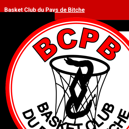
Menu
Basket Club du Pays de Bitche
ACCUEIL
LE CLUB
Le mot du président
Agenda
Gymnase COSEC
EQUIPES
Seniors Féminines 1
Seniors Masculins 1
Seniors Masculins 2
Seniors Masculins 3
U18M
U15M1
U15M2
U13F
U13M
U11F
U11M
MATCHS
LICENCES ET TARIFS