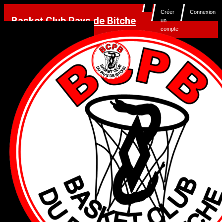
Créer
Connexion
Basket Club Pays de Bitche
un
compte
MENU
OUVERTURE DES
INSCRIPTIONS
2026/2027
01 juin 2026
14 juin 2026 à 20H28