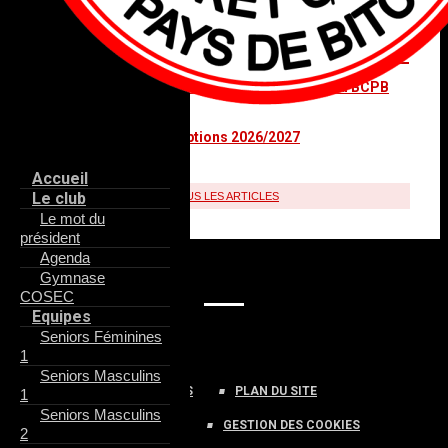
FIL INFO
Inscriptions aux stages Elite Basket Camp au BCPB
15 juin 2026 à 11H48
Ouverture des inscriptions 2026/2027
14 juin 2026 à 20H28
Accueil
Le club
TOUS LES ARTICLES
Le mot du
président
Agenda
RÉSEAUX SOCIAUX
Gymnase
COSEC
Equipes
Seniors Féminines
1
Seniors Masculins
PROTECTION DES DONNÉES
PLAN DU SITE
1
Seniors Masculins
MENTIONS LÉGALES
GESTION DES COOKIES
2